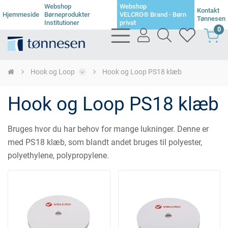
Webshop
Webshop
Kontakt
Hjemmeside
Børneprodukter
VELCRO® Brand - Børn
Tønnesen
Institutioner
privat
0
bars
user
search
heart
light
light
light
light
Hook og Loop
Hook og Loop PS18 klæb
Hook og Loop PS18 klæb
Bruges hvor du har behov for mange lukninger. Denne er
med PS18 klæb, som blandt andet bruges til polyester,
polyethylene, polypropylene.