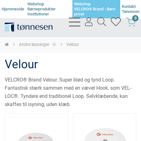
Webshop
Webshop
Kontakt
Hjemmeside
Børneprodukter
VELCRO® Brand - Børn
Tønnesen
Institutioner
privat
0
bars
user
search
heart
light
light
light
light
Andre løsninger
Velour
Velour
VELCRO® Brand Velour. Super blød og tynd Loop.
Fantastisk stærk sammen med en vævet Hook, som VEL-
LOC®. Tyndere end traditionel Loop. Selvklæbende, kan
skaffes til isyning, uden klæb.