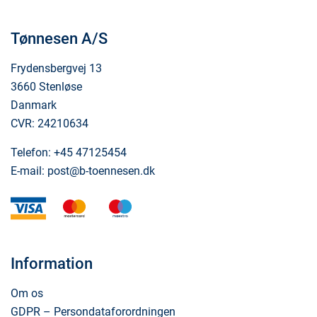
Tønnesen A/S
Frydensbergvej 13
3660 Stenløse
Danmark
CVR: 24210634
Telefon:
+45 47125454
E-mail:
post@b-toennesen.dk
visa
mastercard
maestro
Information
Om os
GDPR – Persondataforordningen