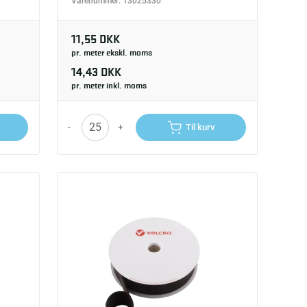
Varenummer:
13025330
11,55 DKK
pr. meter ekskl. moms
14,43 DKK
pr. meter inkl. moms
-
+
Til kurv