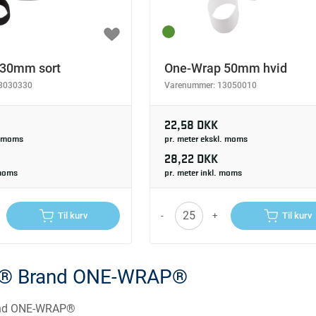
 30mm sort
One-Wrap 50mm hvid
3030330
Varenummer:
13050010
22,58 DKK
. moms
pr. meter ekskl. moms
28,22 DKK
 moms
pr. meter inkl. moms
-
+
Til kurv
Til kurv
® Brand ONE-WRAP®
nd ONE-WRAP®