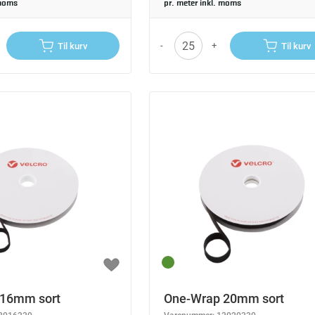
 moms
pr. meter inkl. moms
-
+
Til kurv
Til kurv
 16mm sort
One-Wrap 20mm sort