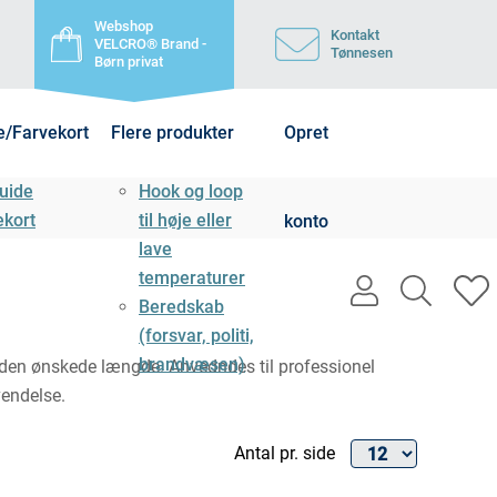
Webshop
Kontakt
VELCRO® Brand -
Tønnesen
Børn privat
e/Farvekort
Flere produkter
Opret
uide
Hook og loop
ekort
til høje eller
konto
lave
temperaturer
user
search
h
Beredskab
light
light
l
(forsvar, politi,
brandvæsen)
 den ønskede længde. Anvedndes til professionel
vendelse.
Antal pr. side