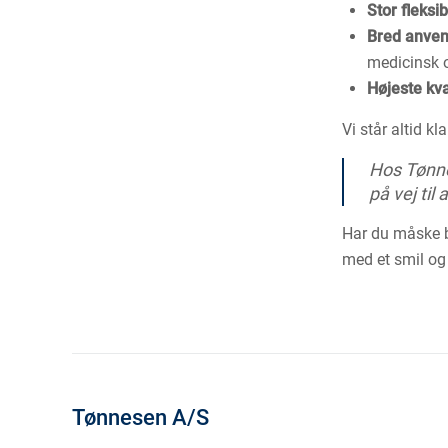
Stor fleksibi
Bred anve
medicinsk 
Højeste kva
Vi står altid kla
Hos Tønnes
på vej til
Har du måske b
med et smil og
Tønnesen A/S