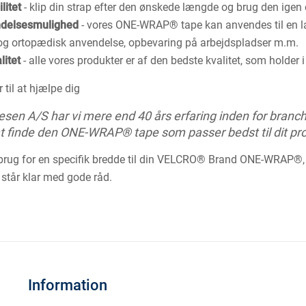
litet
- klip din strap efter den ønskede længde og brug den igen o
ndelsesmulighed
- vores ONE-WRAP® tape kan anvendes til en lan
og ortopædisk anvendelse, opbevaring på arbejdspladser m.m.
litet
- alle vores produkter er af den bedste kvalitet, som holder 
r til at hjælpe dig
en A/S har vi mere end 40 års erfaring inden for branchen
 at finde den ONE-WRAP® tape som passer bedst til dit pro
rug for en specifik bredde til din VELCRO® Brand ONE-WRAP®, ell
 står klar med gode råd.
Information