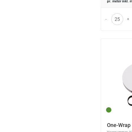
pr. meter inkl.
-
+
One-Wrap