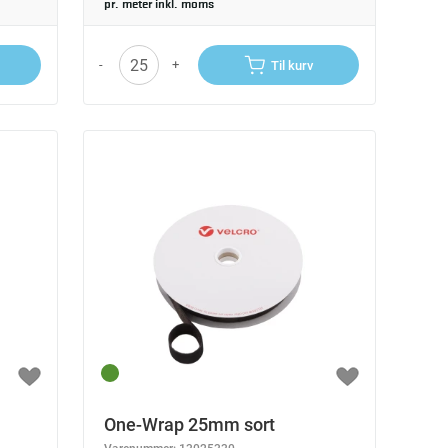
pr. meter inkl. moms
-
+
Til kurv
One-Wrap 25mm sort