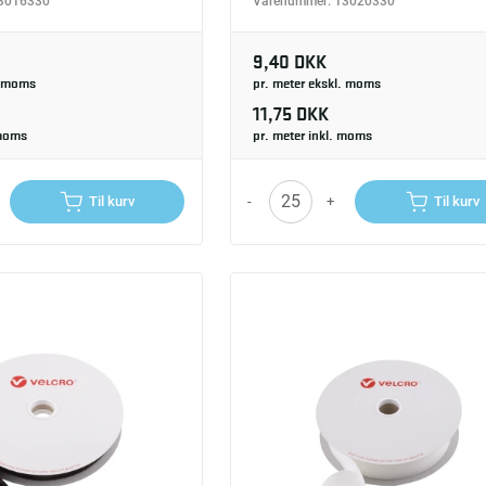
3016330
Varenummer:
13020330
9,40 DKK
. moms
pr. meter ekskl. moms
11,75 DKK
 moms
pr. meter inkl. moms
-
+
Til kurv
Til kurv