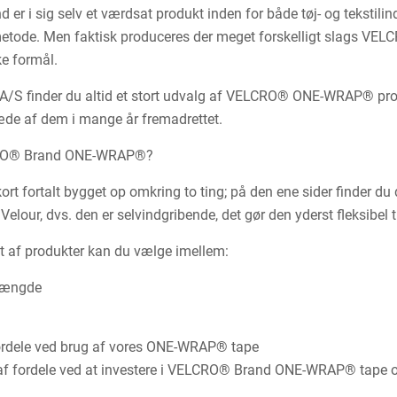
er i sig selv et værdsat produkt inden for både tøj- og tekstili
metode. Men faktisk produceres der meget forskelligt slags VE
ke formål.
/S finder du altid et stort udvalg af VELCRO® ONE-WRAP® produkt
de af dem i mange år fremadrettet.
RO® Brand ONE-WRAP®?
rt fortalt bygget op omkring to ting; på den ene sider finder 
 Velour, dvs. den er selvindgribende, det gør den yderst fleksibel
t af produkter kan du vælge imellem:
længde
rdele ved brug af vores ONE-WRAP® tape
af fordele ved at investere i VELCRO® Brand ONE-WRAP® tape og 