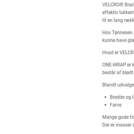
VELCRO® Brand 
effektiv lukke
til en lang ræk
Hos Tønnesen A
kunne have glæ
Hvad er VELC
ONE-WRAP er ko
består af blødt
Blandt udvalge
Bredde og 
Farve
Mange gode fo
Der er masser 