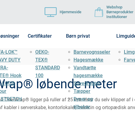
Webshop
Hjemmeside
Børneprodukter
Institutioner
løsninger
Certifikater
Børn privat
Limguid
FA-LOK™
OEKO-
Barnevognsseler
Limg
AVY DUTY
TEX®
Hagesmække
Farv
TRA-
STANDARD
Vandtætte
TE® Hook
100
hagesmække
Wrap® løbende meter
L-LOC®
Sovedragter
our
Tæpper
LSTRETCH
Dyner og
One-Wrap® ligger på ruller af 25 mtr. Hvor du selv klipper af i
tilbehør
f kabler i serverskabe, kontorlokaler, medicin og ortopædisk an