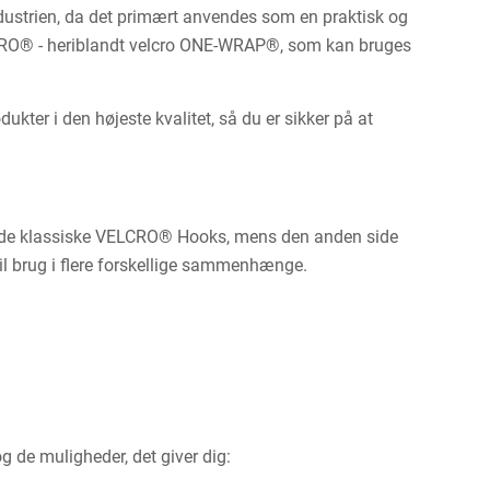
ndustrien, da det primært anvendes som en praktisk og
LCRO® - heriblandt velcro ONE-WRAP®, som kan bruges
er i den højeste kvalitet, så du er sikker på at
du de klassiske VELCRO® Hooks, mens den anden side
 til brug i flere forskellige sammenhænge.
de muligheder, det giver dig: