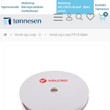
Webshop
Webshop
Kontakt
Hjemmeside
Børneprodukter
VELCRO® Brand - Børn
Tønnesen
Institutioner
privat
0
bars
user
search
heart
light
light
light
light
Hook og Loop
Hook og Loop PS18 klæb