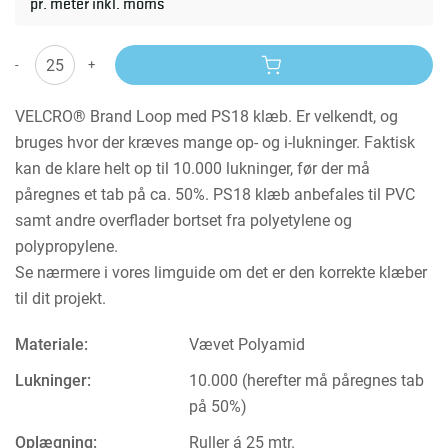
pr. meter inkl. moms
-
+
VELCRO® Brand Loop med PS18 klæb. Er velkendt, og
bruges hvor der kræves mange op- og i-lukninger. Faktisk
kan de klare helt op til 10.000 lukninger, før der må
påregnes et tab på ca. 50%. PS18 klæb anbefales til PVC
samt andre overflader bortset fra polyetylene og
polypropylene.
Se nærmere i vores limguide om det er den korrekte klæber
til dit projekt.
Materiale:
Vævet Polyamid
Lukninger:
10.000 (herefter må påregnes tab
på 50%)
Oplægning:
Ruller á 25 mtr.