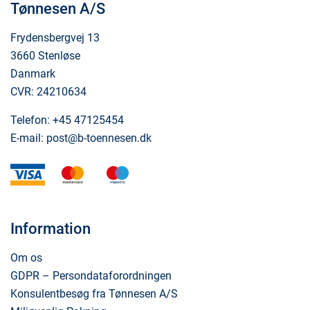
Tønnesen A/S
Frydensbergvej 13
3660 Stenløse
Danmark
CVR: 24210634
Telefon:
+45 47125454
E-mail:
post@b-toennesen.dk
visa
mastercard
maestro
Information
Om os
GDPR – Persondataforordningen
Konsulentbesøg fra Tønnesen A/S