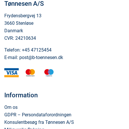
Tønnesen A/S
Frydensbergvej 13
3660 Stenløse
Danmark
CVR: 24210634
Telefon:
+45 47125454
E-mail:
post@b-toennesen.dk
visa
mastercard
maestro
Information
Om os
GDPR – Persondataforordningen
Konsulentbesøg fra Tønnesen A/S