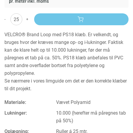
pr. meter inkl. moms
-
+
VELCRO® Brand Loop med PS18 klæb. Er velkendt, og
bruges hvor der kræves mange op- og i-lukninger. Faktisk
kan de klare helt op til 10.000 lukninger, før der må
påregnes et tab på ca. 50%. PS18 klæb anbefales til PVC
samt andre overflader bortset fra polyetylene og
polypropylene.
Se nærmere i vores limguide om det er den korrekte klæber
til dit projekt.
Materiale:
Vævet Polyamid
Lukninger:
10.000 (herefter må påregnes tab
på 50%)
Oplægning:
Ruller á 25 mtr.