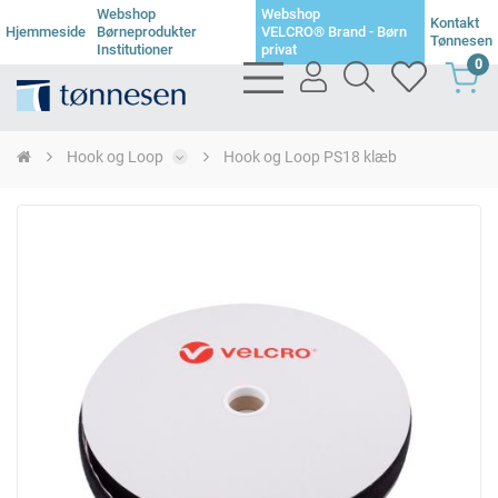
Webshop
Webshop
Kontakt
Hjemmeside
Børneprodukter
VELCRO® Brand - Børn
Tønnesen
Institutioner
privat
0
bars
user
search
heart
light
light
light
light
Hook og Loop
Hook og Loop PS18 klæb