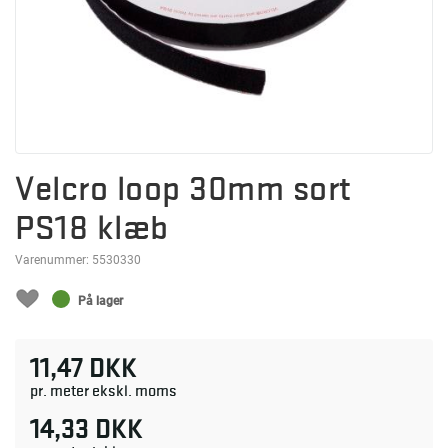
Velcro loop 30mm sort
PS18 klæb
Varenummer:
5530330
På lager
11,47 DKK
pr. meter ekskl. moms
14,33 DKK