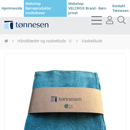
Webshop
Webshop
Kontakt
Hjemmeside
Børneprodukter
VELCRO® Brand - Børn
Tønnesen
Institutioner
privat
bars
user
se
light
light
li
Håndklæder og vaskeklude
Vaskeklude