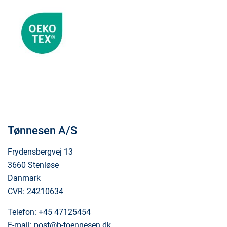
Tønnesen A/S
Frydensbergvej 13
3660 Stenløse
Danmark
CVR: 24210634
Telefon:
+45 47125454
E-mail:
post@b-toennesen.dk