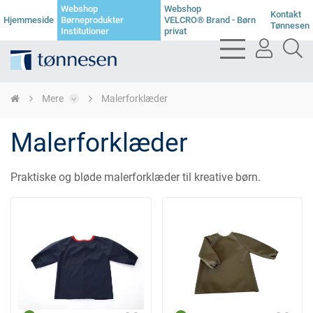
Webshop
Webshop
Kontakt
Hjemmeside
Børneprodukter
VELCRO® Brand - Børn
Tønnesen
Institutioner
privat
bars
user
se
light
light
li
Mere
Malerforklæder
Malerforklæder
Praktiske og bløde malerforklæder til kreative børn.