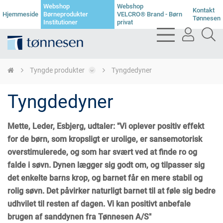
Webshop
Webshop
Kontakt
Hjemmeside
Børneprodukter
VELCRO® Brand - Børn
Tønnesen
Institutioner
privat
bars
user
se
light
light
li
Tyngde produkter
Tyngdedyner
Tyngdedyner
Mette, Leder, Esbjerg, udtaler: "Vi oplever positiv effekt
for de børn, som kropsligt er urolige, er sansemotorisk
overstimulerede, og som har svært ved at finde ro og
falde i søvn. Dynen lægger sig godt om, og tilpasser sig
det enkelte barns krop, og barnet får en mere stabil og
rolig søvn. Det påvirker naturligt barnet til at føle sig bedre
udhvilet til resten af dagen. Vi kan positivt anbefale
brugen af sanddynen fra Tønnesen A/S"