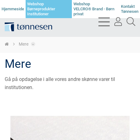
Webshop
Webshop
Kontakt
Hjemmeside
Børneprodukter
VELCRO® Brand - Børn
Tønnesen
Institutioner
privat
bars
user
se
light
light
li
Mere
Mere
Gå på opdagelse i alle vores andre skønne varer til
institutionen.