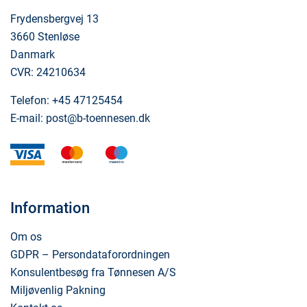
Frydensbergvej 13
3660 Stenløse
Danmark
CVR: 24210634
Telefon:
+45 47125454
E-mail:
post@b-toennesen.dk
visa
mastercard
maestro
Information
Om os
GDPR – Persondataforordningen
Konsulentbesøg fra Tønnesen A/S
Miljøvenlig Pakning