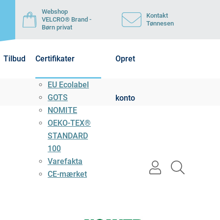
Webshop
Kontakt
VELCRO® Brand -
Tønnesen
Børn privat
Tilbud
Certifikater
Opret
EU Ecolabel
GOTS
konto
NOMITE
OEKO-TEX®
STANDARD
100
Varefakta
user
search
CE-mærket
light
light