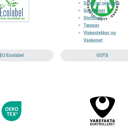
Seler og selesaks
Soveposer
Stofbleer
Tæpper
Viskestykker og
Vaskenet
EU Ecolabel
GOTS