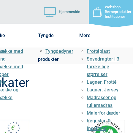
Webshop
Hjemmeside
Børneprodukter
Institutioner
ke
Tyngde
Mere
mække med
Tyngdedyner
Frottéplast
ånd
Sovedragter i 3
produkter
mække med
forskellige
pper
størrelser
ikater
tte
Lagner, Frotté
ække og
Lagner, Jersey
mække
Madrasser og
rullemadras
Malerforklæder
Regnslag &
Insektnet