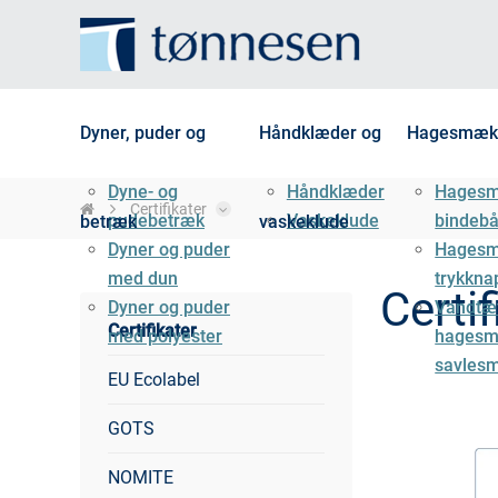
Dyner, puder og
Håndklæder og
Hagesmæk
Dyne- og
Håndklæder
Hages
Certifikater
pudebetræk
Vaskeklude
bindeb
betræk
vaskeklude
Dyner og puder
Hages
med dun
trykkna
Certif
Dyner og puder
Vandtæ
Certifikater
med polyester
hagesm
savles
EU Ecolabel
GOTS
NOMITE