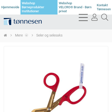
Webshop
Webshop
Kontakt
Hjemmeside
Børneprodukter
VELCRO® Brand - Børn
Tønnesen
Institutioner
privat
bars
user
se
light
light
li
Mere
Seler og selesaks