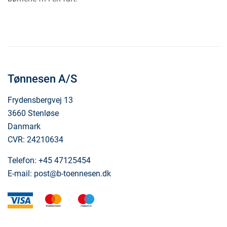
Tønnesen A/S
Frydensbergvej 13
3660 Stenløse
Danmark
CVR: 24210634
Telefon:
+45 47125454
E-mail:
post@b-toennesen.dk
visa
mastercard
maestro