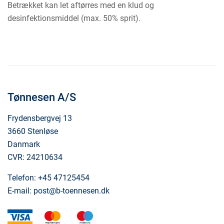
Betrækket kan let aftørres med en klud og
desinfektionsmiddel (max. 50% sprit).
Tønnesen A/S
Frydensbergvej 13
3660 Stenløse
Danmark
CVR: 24210634
Telefon:
+45 47125454
E-mail:
post@b-toennesen.dk
visa
mastercard
maestro