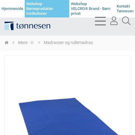
Webshop
Webshop
Kontakt
Hjemmeside
Børneprodukter
VELCRO® Brand - Børn
Tønnesen
Institutioner
privat
bars
user
se
light
light
li
Mere
Madrasser og rullemadras