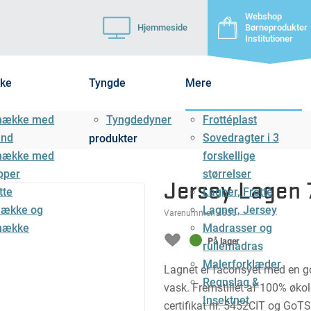
Webshop
Hjemmeside
Børneprodukter
Institutioner
ke
Tyngde
Mere
mække med
Tyngdedyner
Frottéplast
ånd
Sovedragter i 3
produkter
mække med
forskellige
pper
størrelser
Jersey Lagen 
tte
Lagner, Frotté
ække og
Lagner, Jersey
Varenummer:
4835
mække
Madrasser og
På lager
rullemadras
Malerforklæder
Lagnet er faconsyet med en god
Regnslag &
vask. Fremstillet af 100% ø
Insektnet
certifikat nr. 5452CIT og GoT