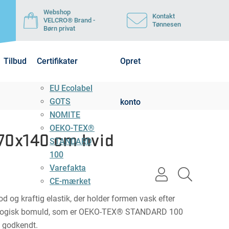
Webshop
Kontakt
VELCRO® Brand -
Tønnesen
Børn privat
Tilbud
Certifikater
Opret
EU Ecolabel
GOTS
konto
NOMITE
OEKO-TEX®
70x140 cm hvid
STANDARD
100
Varefakta
user
search
CE-mærket
light
light
 og kraftig elastik, der holder formen vask efter
kologisk bomuld, som er OEKO-TEX® STANDARD 100
S godkendt.