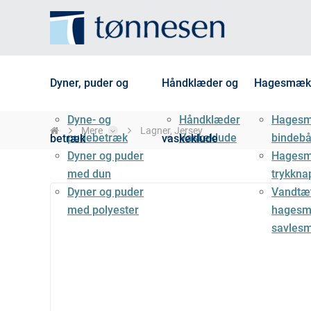
Dyner, puder og
Håndklæder og
Hagesmæk
Dyne- og
Håndklæder
Hages
Mere
Lagner, Jersey
pudebetræk
Vaskeklude
bindeb
betræk
vaskeklude
Dyner og puder
Hages
med dun
trykkna
Dyner og puder
Vandtæ
med polyester
hagesm
savles