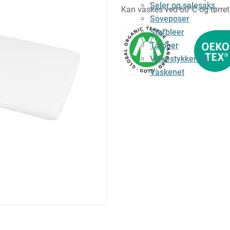
Seler og selesaks
Kan vaskes ved 60°C og tørret
Soveposer
Stofbleer
Tæpper
Viskestykker og
Vaskenet