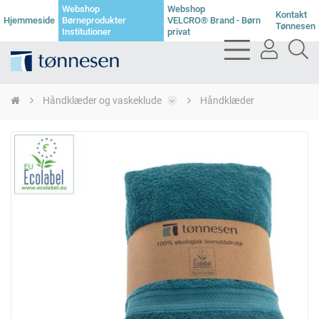
Webshop
Webshop
Kontakt
Hjemmeside
Børneprodukter
VELCRO® Brand - Børn
Tønnesen
Institutioner
privat
bars
user
se
light
light
li
Håndklæder og vaskeklude
Håndklæder