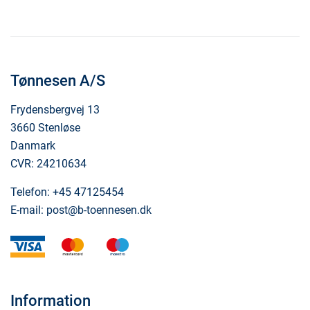
Tønnesen A/S
Frydensbergvej 13
3660 Stenløse
Danmark
CVR: 24210634
Telefon:
+45 47125454
E-mail:
post@b-toennesen.dk
visa
mastercard
maestro
Information