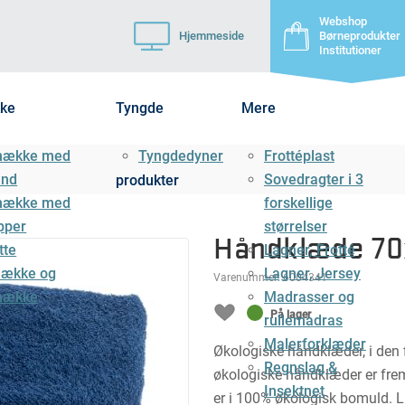
Webshop
Hjemmeside
Børneprodukter
Institutioner
ke
Tyngde
Mere
mække med
Tyngdedyner
Frottéplast
ånd
Sovedragter i 3
produkter
mække med
forskellige
pper
størrelser
Håndklæde 70
tte
Lagner, Frotté
ække og
Lagner, Jersey
Varenummer:
6004341
mække
Madrasser og
På lager
rullemadras
Malerforklæder
Økologiske håndklæder, i den fi
Regnslag &
økologiske håndklæder er frem
Insektnet
er i 100% økologisk bomuld. L