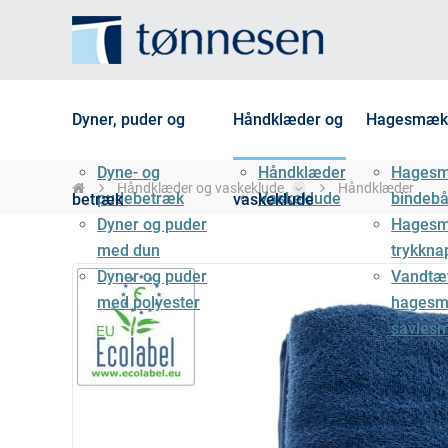
Dyner, puder og
Håndklæder og
Hagesmæk
Dyne- og
Håndklæder
Hages
Håndklæder og vaskeklude
Håndklæder
pudebetræk
Vaskeklude
bindeb
betræk
vaskeklude
Dyner og puder
Hages
med dun
trykkna
Dyner og puder
Vandtæ
med polyester
hagesm
savles