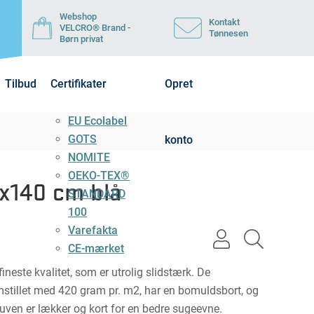
Webshop
Kontakt
VELCRO® Brand -
Tønnesen
Børn privat
Tilbud
Certifikater
Opret
EU Ecolabel
GOTS
konto
NOMITE
OEKO-TEX®
x140 cm blå
STANDARD
100
Varefakta
user
search
CE-mærket
light
light
neste kvalitet, som er utrolig slidstærk. De
stillet med 420 gram pr. m2, har en bomuldsbort, og
uven er lækker og kort for en bedre sugeevne.