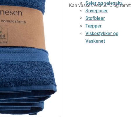
Seler og selesaks
Kan vaskes ved 60°C og tørret
Soveposer
Stofbleer
Tæpper
Viskestykker og
Vaskenet