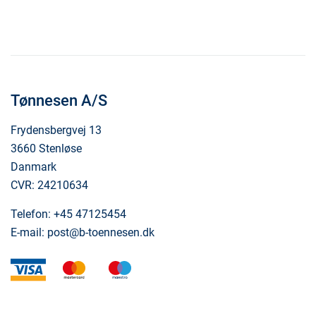
Tønnesen A/S
Frydensbergvej 13
3660 Stenløse
Danmark
CVR: 24210634
Telefon:
+45 47125454
E-mail:
post@b-toennesen.dk
visa
mastercard
maestro