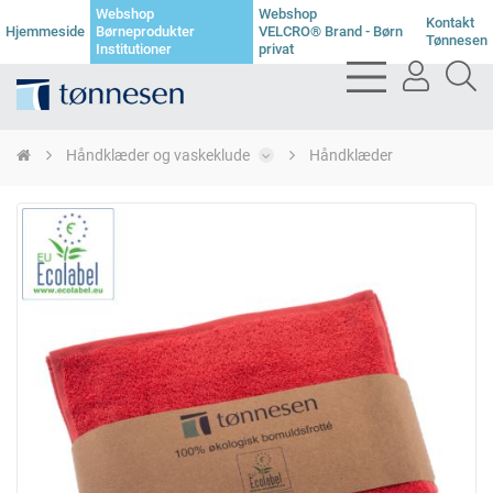
Webshop
Webshop
Kontakt
Hjemmeside
Børneprodukter
VELCRO® Brand - Børn
Tønnesen
Institutioner
privat
bars
user
se
light
light
li
Håndklæder og vaskeklude
Håndklæder