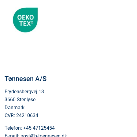
Tønnesen A/S
Frydensbergvej 13
3660 Stenløse
Danmark
CVR: 24210634
Telefon:
+45 47125454
E-mail:
post@b-toennesen.dk