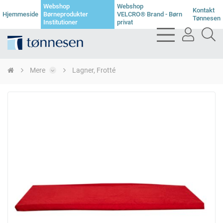
Webshop
Webshop
Kontakt
Hjemmeside
Børneprodukter
VELCRO® Brand - Børn
Tønnesen
Institutioner
privat
bars
user
se
light
light
li
Mere
Lagner, Frotté