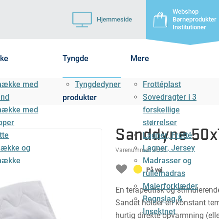
Webshop
Hjemmeside
Børneprodukter
Institutioner
ke
Tyngde
Mere
mække med
Tyngdedyner
Frottéplast
ånd
Sovedragter i 3
produkter
mække med
forskellige
pper
størrelser
Sanddyne 50x7
tte
Lagner, Frotté
ække og
Lagner, Jersey
Varenummer:
4555
mække
Madrasser og
På vej
rullemadras
Malerforklæder
En terapeutisk og stimulerende
Regnslag &
Sandet holder en konstant temp
Insektnet
hurtig direkte opvarmning (ell