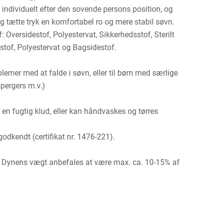
 individuelt efter den sovende persons position, og
og tætte tryk en komfortabel ro og mere stabil søvn.
: Oversidestof, Polyestervat, Sikkerhedsstof, Sterilt
tof, Polyestervat og Bagsidestof.
blemer med at falde i søvn, eller til børn med særlige
pergers m.v.)
en fugtig klud, eller kan håndvaskes og tørres
endt (certifikat nr. 1476-221).
g. Dynens vægt anbefales at være max. ca. 10-15% af