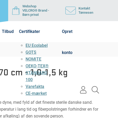
Webshop
Kontakt
VELCRO® Brand -
Tønnesen
Børn privat
Tilbud
Certifikater
Opret
EU Ecolabel
GOTS
konto
NOMITE
OEKO-TEX®
0 cm - 1,0-1,5 kg
STANDARD
100
Varefakta
user
search
CE-mærket
light
light
 dyne, med fyld af det fineste sterile danske sand.
eratur i lang tid og fiberpolstringen forhindrer en for
er afkøling) af den sovende person.