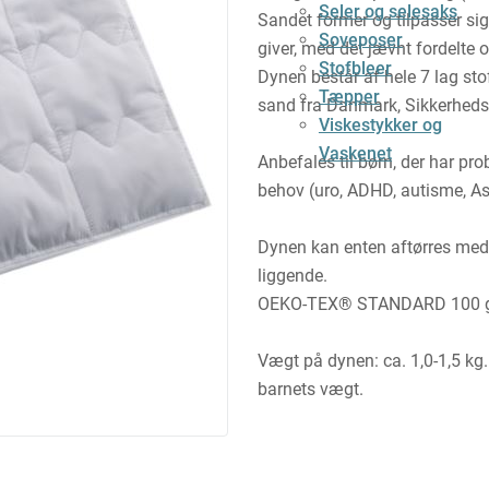
Seler og selesaks
Sandet former og tilpasser sig
Soveposer
giver, med det jævnt fordelte 
Stofbleer
Dynen består af hele 7 lag stof
Tæpper
sand fra Danmark, Sikkerhedss
Viskestykker og
Vaskenet
Anbefales til børn, der har pro
behov (uro, ADHD, autisme, As
Dynen kan enten aftørres med 
liggende.
OEKO-TEX® STANDARD 100 godk
Vægt på dynen: ca. 1,0-1,5 k
barnets vægt.