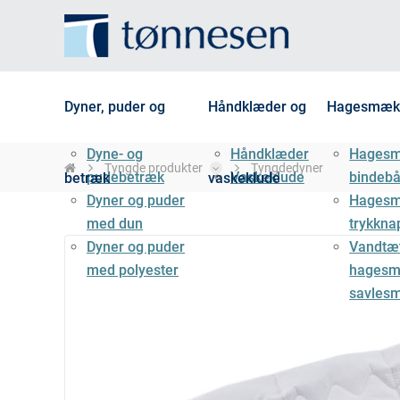
Dyner, puder og
Håndklæder og
Hagesmæk
Dyne- og
Håndklæder
Hages
Tyngde produkter
Tyngdedyner
pudebetræk
Vaskeklude
bindeb
betræk
vaskeklude
Dyner og puder
Hages
med dun
trykkna
Dyner og puder
Vandtæ
med polyester
hagesm
savles