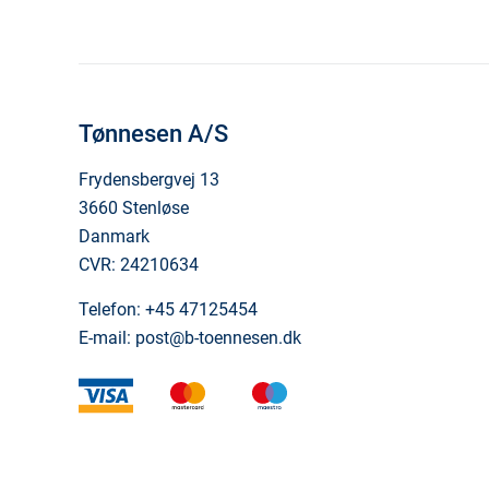
Tønnesen A/S
Frydensbergvej 13
3660 Stenløse
Danmark
CVR: 24210634
Telefon:
+45 47125454
E-mail:
post@b-toennesen.dk
visa
mastercard
maestro