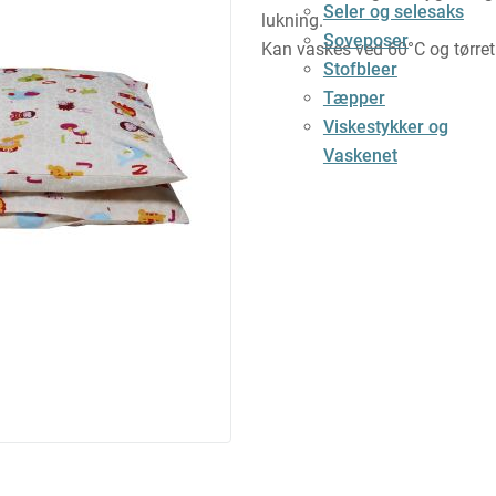
Seler og selesaks
lukning.
Soveposer
Kan vaskes ved 60°C og tørret
Stofbleer
Tæpper
Viskestykker og
Vaskenet