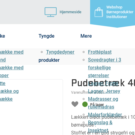
Webshop
Hjemmeside
Børneprodukter
Institutioner
ke
Tyngde
Mere
mække med
Tyngdedyner
Frottéplast
ånd
Sovedragter i 3
produkter
mække med
forskellige
pper
størrelser
Pudebetræk 40
tte
Lagner, Frotté
ække og
Lagner, Jersey
Varenummer:
49681
mække
Madrasser og
På lager
rullemadras
Malerforklæder
Lækkert blødt pudebetræk i 10
Regnslag &
børnepude .
Insektnet
Stoffet er i en god strygefri 