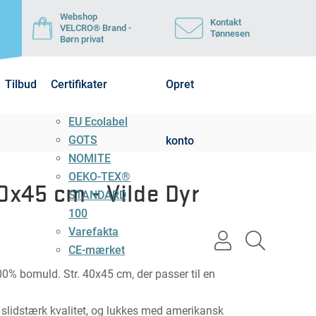
Webshop
Kontakt
VELCRO® Brand -
Tønnesen
Børn privat
Tilbud
Certifikater
Opret
EU Ecolabel
GOTS
konto
NOMITE
OEKO-TEX®
x45 cm - Vilde Dyr
STANDARD
100
Varefakta
user
search
CE-mærket
light
light
0% bomuld. Str. 40x45 cm, der passer til en
og slidstærk kvalitet, og lukkes med amerikansk