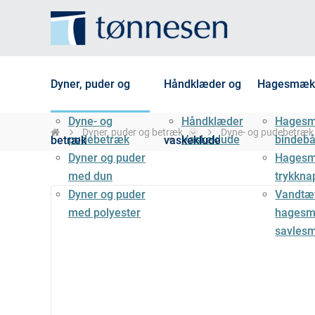
Dyner, puder og
Håndklæder og
Hagesmæk
Dyne- og
Håndklæder
Hages
Dyner, puder og betræk
Dyne- og pudebetræk
pudebetræk
Vaskeklude
bindeb
betræk
vaskeklude
Dyner og puder
Hages
med dun
trykkna
Dyner og puder
Vandtæ
med polyester
hagesm
savles