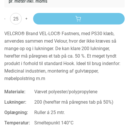
pr. meter inkl. moms
-
+
VELCRO® Brand VEL-LOC® Fastners, med PS30 klæb,
anvendes sammen med Velour, hvor der ikke kræves så
mange op og i lukninger. De kan klare 200 lukninger,
herefter må påregnes et tab på ca. 50 %. Et meget tyndt
produkt i forhold til standard Hook. Ideel til brug indenfor:
Medicinal industrien, montering af gulvtæpper,
møbelpolstring m.m
Materiale:
Vævet polyester/polypropylene
Lukninger:
200 (herefter må påregnes tab på 50%)
Oplægning:
Ruller á 25 mtr.
Temperatur:
Smeltepunkt 140°C