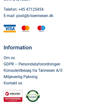
Telefon:
+45 47125454
E-mail:
post@b-toennesen.dk
visa
mastercard
maestro
Information
Om os
GDPR – Persondataforordningen
Konsulentbesøg fra Tønnesen A/S
Miljøvenlig Pakning
Kontakt os