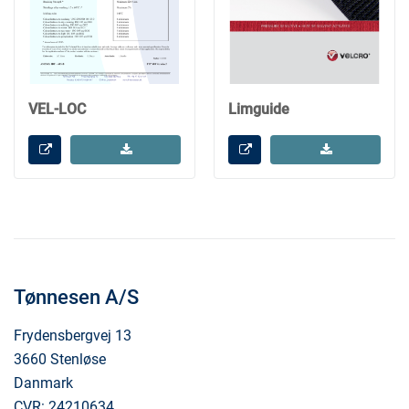
VEL-LOC
Limguide
Tønnesen A/S
Frydensbergvej 13
3660 Stenløse
Danmark
CVR: 24210634