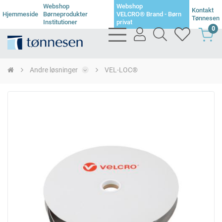
Webshop
Webshop
Kontakt
Hjemmeside
Børneprodukter
VELCRO® Brand - Børn
Tønnesen
Institutioner
privat
0
bars
user
search
heart
light
light
light
light
Andre løsninger
VEL-LOC®