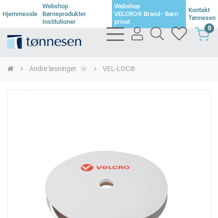
Webshop
Webshop
Kontakt
Hjemmeside
Børneprodukter
VELCRO® Brand - Børn
Tønnesen
Institutioner
privat
0
bars
user
search
heart
light
light
light
light
Andre løsninger
VEL-LOC®