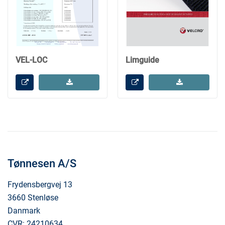
VEL-LOC
Limguide
Tønnesen A/S
Frydensbergvej 13
3660 Stenløse
Danmark
CVR: 24210634