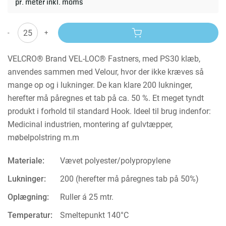
pr. meter inkl. moms
-
+
VELCRO® Brand VEL-LOC® Fastners, med PS30 klæb,
anvendes sammen med Velour, hvor der ikke kræves så
mange op og i lukninger. De kan klare 200 lukninger,
herefter må påregnes et tab på ca. 50 %. Et meget tyndt
produkt i forhold til standard Hook. Ideel til brug indenfor:
Medicinal industrien, montering af gulvtæpper,
møbelpolstring m.m
Materiale:
Vævet polyester/polypropylene
Lukninger:
200 (herefter må påregnes tab på 50%)
Oplægning:
Ruller á 25 mtr.
Temperatur:
Smeltepunkt 140°C