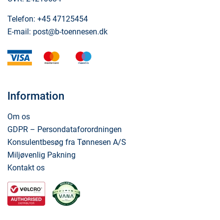
Telefon:
+45 47125454
E-mail:
post@b-toennesen.dk
visa
mastercard
maestro
Information
Om os
GDPR – Persondataforordningen
Konsulentbesøg fra Tønnesen A/S
Miljøvenlig Pakning
Kontakt os