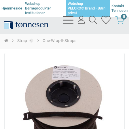
Webshop
Webshop
Kontakt
Hjemmeside
Børneprodukter
VELCRO® Brand - Børn
Tønnesen
Institutioner
privat
0
bars
user
search
heart
light
light
light
light
Strap
One-Wrap® Straps