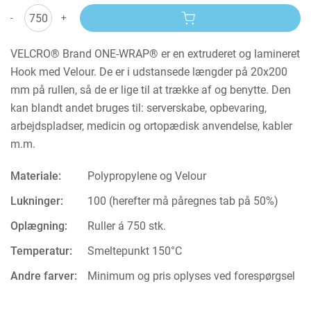
-
+
VELCRO® Brand ONE-WRAP® er en extruderet og lamineret
Hook med Velour. De er i udstansede længder på 20x200
mm på rullen, så de er lige til at trække af og benytte. Den
kan blandt andet bruges til: serverskabe, opbevaring,
arbejdspladser, medicin og ortopædisk anvendelse, kabler
m.m.
Materiale:
Polypropylene og Velour
Lukninger:
100 (herefter må påregnes tab på 50%)
Oplægning:
Ruller á 750 stk.
Temperatur:
Smeltepunkt 150°C
Andre farver:
Minimum og pris oplyses ved forespørgsel