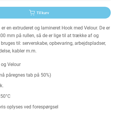
Til kurv
en extruderet og lamineret Hook med Velour. De er
 mm på rullen, så de er lige til at trække af og
bruges til: serverskabe, opbevaring, arbejdspladser,
else, kabler m.m.
 og Velour
 må påregnes tab på 50%)
k.
150°C
is oplyses ved forespørgsel