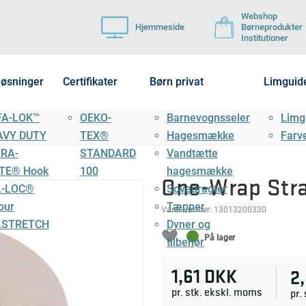
Webshop
Hjemmeside
Børneprodukter
Institutioner
løsninger
Certifikater
Børn privat
Limguid
FA-LOK™
OEKO-
Barnevognsseler
Limg
AVY DUTY
TEX®
Hagesmække
Farv
TRA-
STANDARD
Vandtætte
TE® Hook
100
hagesmække
One-Wrap St
L-LOC®
Sovedragter
our
Tæpper
Varenummer:
13013200330
LSTRETCH
Dyner og
På lager
tilbehør
1,61 DKK
2
pr. stk. ekskl. moms
pr.