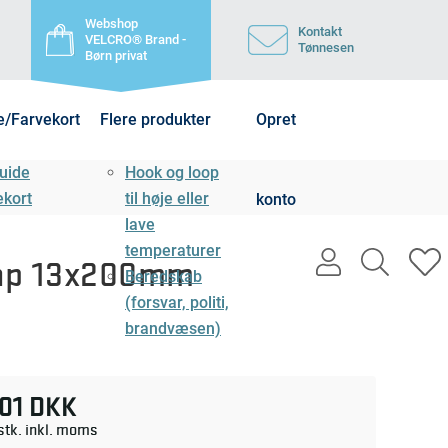
Webshop
Kontakt
VELCRO® Brand -
Tønnesen
Børn privat
e/Farvekort
Flere produkter
Opret
uide
Hook og loop
ekort
til høje eller
konto
lave
temperaturer
user
search
h
rap 13x200mm
Beredskab
light
light
l
(forsvar, politi,
brandvæsen)
,01 DKK
 stk. inkl. moms