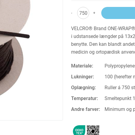
-
+
VELCRO® Brand ONE-WRAP® er 
i udstansede længder på 13x200
benytte. Den kan blandt andet 
medicin og ortopædisk anvend
Materiale:
Polypropylene
Lukninger:
100 (herefter
Oplægning:
Ruller á 750 st
Temperatur:
Smeltepunkt 
Andre farver:
Minimum og pr