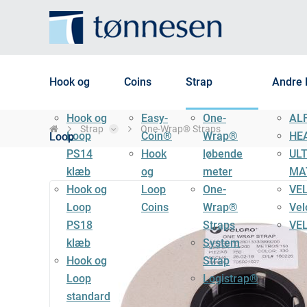
Hook og
Coins
Strap
Andre 
Hook og
Easy-
One-
AL
Strap
One-Wrap® Straps
Loop
Coin®
Wrap®
HE
Loop
PS14
Hook
løbende
UL
klæb
og
meter
MA
Hook og
Loop
One-
VE
Loop
Coins
Wrap®
Vel
PS18
Straps
VE
klæb
System
Hook og
Strap
Loop
Logistrap®
standard