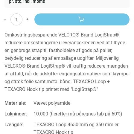
pr. stk. inkl. moms
-
+
Omkostningsbesparende VELCRO® Brand LogiStrap®
reducere omkostningerne i leverancekæden ved at tilbyde
en genbrugs strap til fastholdelse af gods på paller,
betydelig reducering af emballage udgifter. Miljøvenlig
VELCRO® Brand LogiStrap® vil kraftig reducere mængden
af affald, når de udskifter engangsalternativer som krympe-
og stræk folie samt metal bånd. TEXACRO Loop +
TEXACRO Hook tip printet med "LogiStrap®"
Materiale:
Vævet polyamide
Lukninger:
10.000 (herefter må påregnes tab på 60%)
Længde:
TEXACRO Loop 4650 mm og 350 mm er
TEXACRO Hook tip