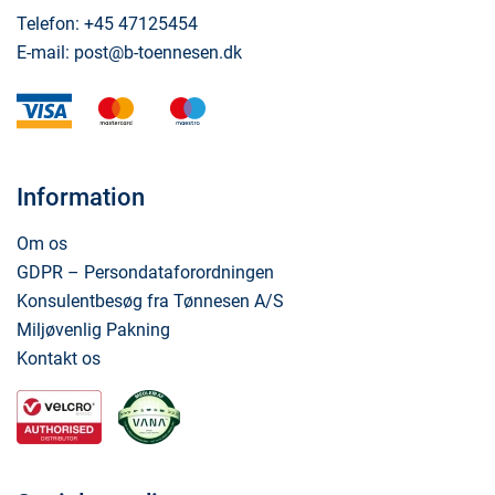
Telefon:
+45 47125454
E-mail:
post@b-toennesen.dk
visa
mastercard
maestro
Information
Om os
GDPR – Persondataforordningen
Konsulentbesøg fra Tønnesen A/S
Miljøvenlig Pakning
Kontakt os