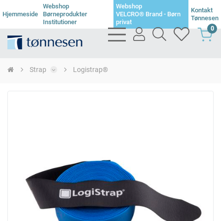
Webshop
Webshop
Kontakt
Hjemmeside
Børneprodukter
VELCRO® Brand - Børn
Tønnesen
Institutioner
privat
0
bars
user
search
heart
light
light
light
light
Strap
Logistrap®