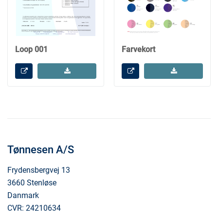
Loop 001
Farvekort
Tønnesen A/S
Frydensbergvej 13
3660 Stenløse
Danmark
CVR: 24210634