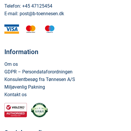
Telefon:
+45 47125454
E-mail:
post@b-toennesen.dk
visa
mastercard
maestro
Information
Om os
GDPR – Persondataforordningen
Konsulentbesøg fra Tønnesen A/S
Miljøvenlig Pakning
Kontakt os