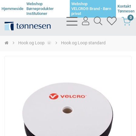
Webshop
Webshop
Kontakt
Hjemmeside
Børneprodukter
VELCRO® Brand - Børn
Tønnesen
Institutioner
privat
0
bars
user
search
heart
light
light
light
light
Hook og Loop
Hook og Loop standard