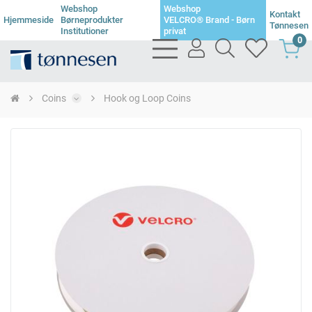
Webshop
Webshop
Kontakt
Hjemmeside
Børneprodukter
VELCRO® Brand - Børn
Tønnesen
Institutioner
privat
0
bars
user
search
heart
light
light
light
light
Coins
Hook og Loop Coins