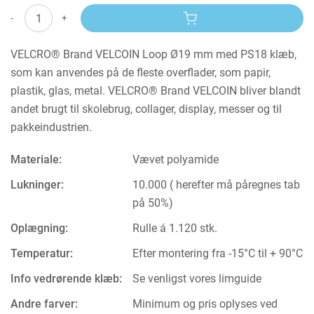
-
+
VELCRO® Brand VELCOIN Loop Ø19 mm med PS18 klæb,
som kan anvendes på de fleste overflader, som papir,
plastik, glas, metal. VELCRO® Brand VELCOIN bliver blandt
andet brugt til skolebrug, collager, display, messer og til
pakkeindustrien.
Materiale:
Vævet polyamide
Lukninger:
10.000 ( herefter må påregnes tab
på 50%)
Oplægning:
Rulle á 1.120 stk.
Temperatur:
Efter montering fra -15°C til + 90°C
Info vedrørende klæb:
Se venligst vores limguide
Andre farver:
Minimum og pris oplyses ved