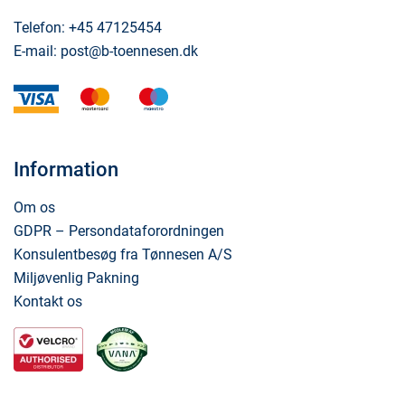
Telefon:
+45 47125454
E-mail:
post@b-toennesen.dk
visa
mastercard
maestro
Information
Om os
GDPR – Persondataforordningen
Konsulentbesøg fra Tønnesen A/S
Miljøvenlig Pakning
Kontakt os