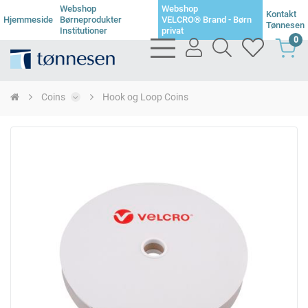
Webshop
Webshop
Kontakt
Hjemmeside
Børneprodukter
VELCRO® Brand - Børn
Tønnesen
Institutioner
privat
0
bars
user
search
heart
light
light
light
light
Coins
Hook og Loop Coins