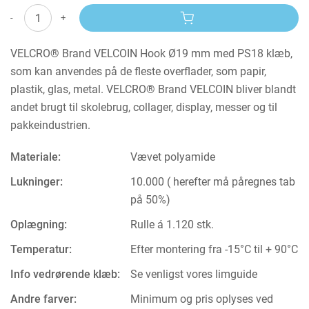
-
+
VELCRO® Brand VELCOIN Hook Ø19 mm med PS18 klæb,
som kan anvendes på de fleste overflader, som papir,
plastik, glas, metal. VELCRO® Brand VELCOIN bliver blandt
andet brugt til skolebrug, collager, display, messer og til
pakkeindustrien.
Materiale:
Vævet polyamide
Lukninger:
10.000 ( herefter må påregnes tab
på 50%)
Oplægning:
Rulle á 1.120 stk.
Temperatur:
Efter montering fra -15°C til + 90°C
Info vedrørende klæb:
Se venligst vores limguide
Andre farver:
Minimum og pris oplyses ved