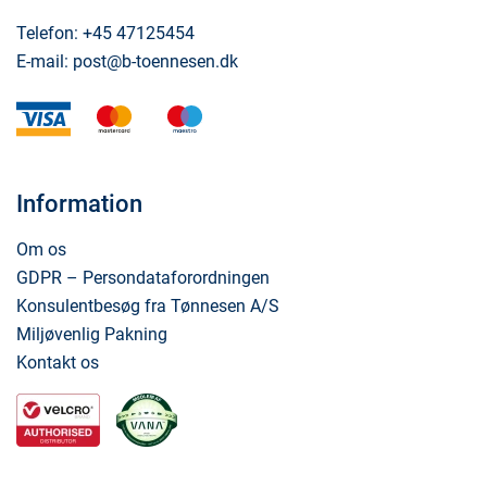
Telefon:
+45 47125454
E-mail:
post@b-toennesen.dk
visa
mastercard
maestro
Information
Om os
GDPR – Persondataforordningen
Konsulentbesøg fra Tønnesen A/S
Miljøvenlig Pakning
Kontakt os