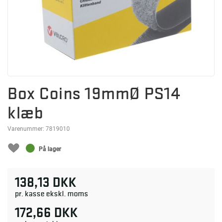
Box Coins 19mmØ PS14
klæb
Varenummer:
7819010
På lager
138,13 DKK
pr. kasse ekskl. moms
172,66 DKK