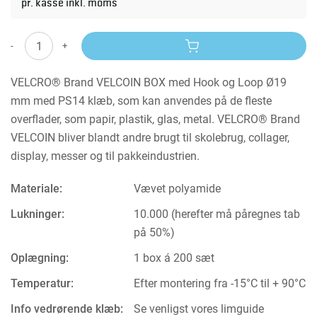
pr. kasse inkl. moms
-
+
VELCRO® Brand VELCOIN BOX med Hook og Loop Ø19
mm med PS14 klæb, som kan anvendes på de fleste
overflader, som papir, plastik, glas, metal. VELCRO® Brand
VELCOIN bliver blandt andre brugt til skolebrug, collager,
display, messer og til pakkeindustrien.
Materiale:
Vævet polyamide
Lukninger:
10.000 (herefter må påregnes tab
på 50%)
Oplægning:
1 box á 200 sæt
Temperatur:
Efter montering fra -15°C til + 90°C
Info vedrørende klæb:
Se venligst vores limguide