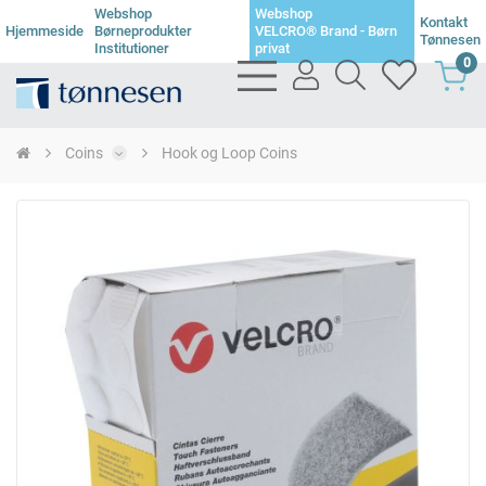
Webshop
Webshop
Kontakt
Hjemmeside
Børneprodukter
VELCRO® Brand - Børn
Tønnesen
Institutioner
privat
0
bars
user
search
heart
light
light
light
light
Coins
Hook og Loop Coins