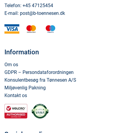
Telefon:
+45 47125454
E-mail:
post@b-toennesen.dk
visa
mastercard
maestro
Information
Om os
GDPR – Persondataforordningen
Konsulentbesøg fra Tønnesen A/S
Miljøvenlig Pakning
Kontakt os