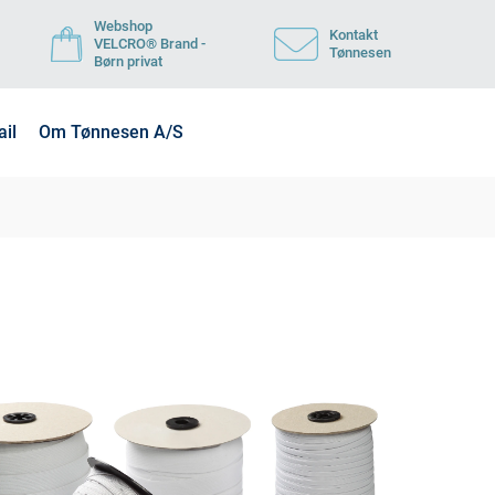
Webshop
Kontakt
VELCRO® Brand -
Tønnesen
Børn privat
ail
Om Tønnesen A/S