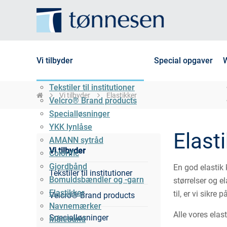
Vi tilbyder
Special opgaver
Tekstiler til institutioner
Vi tilbyder
Elastikker
Velcro® Brand products
Specialløsninger
YKK lynlåse
Elast
AMANN sytråd
Vi tilbyder
Colorific
Gjordbånd
En god elastik 
Tekstiler til institutioner
Bomuldsbændler og -garn
størrelser og e
Elastikker
til, er vi sikre 
Velcro® Brand products
Navnemærker
Alle vores elast
Specialløsninger
Målebånd