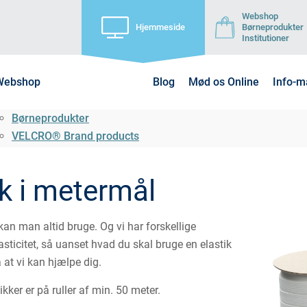
Webshop
Hjemmeside
Børneprodukter
Institutioner
Webshop
Blog
Mød os Online
Info-m
Børneprodukter
VELCRO® Brand products
ik i metermål
kan man altid bruge. Og vi har forskellige
lasticitet, så uanset hvad du skal bruge en elastik
på at vi kan hjælpe dig.
ikker er på ruller af min. 50 meter.