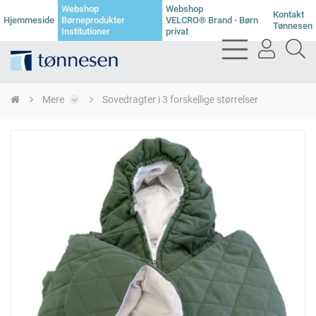
Webshop
Webshop
Kontakt
Hjemmeside
Børneprodukter
VELCRO® Brand - Børn
Tønnesen
Institutioner
privat
bars
user
se
light
light
li
Mere
Sovedragter i 3 forskellige størrelser